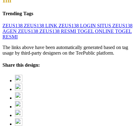
Trending Tags
ZEUS138
ZEUS138 LINK
ZEUS138 LOGIN
SITUS ZEUS138
AGEN ZEUS138
ZEUS138 RESMI
TOGEL ONLINE
TOGEL
RESMI
The links above have been automatically generated based on tag
usage by third-party designers on the TeePublic platform.
Share this design: