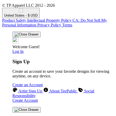
© TP Apparel LLC 2012 - 2026
United States - $ USD
Product Safety
Intellectual Property Policy
CA: Do Not Sell My
Personal Information
Privacy Policy
Terms
Welcome Guest!
Log In
Sign Up
Create an account to save your favorite designs for viewing
anytime, on any device.
Create an Account
Artist Sign Up
About TeePublic
Social
Responsibility
Create Account