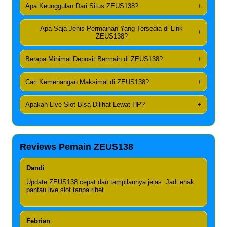
Apa Keunggulan Dari Situs ZEUS138?
+
Apa Saja Jenis Permainan Yang Tersedia di Link
+
ZEUS138?
Berapa Minimal Deposit Bermain di ZEUS138?
+
Cari Kemenangan Maksimal di ZEUS138?
+
Apakah Live Slot Bisa Dilihat Lewat HP?
+
Reviews Pemain ZEUS138
Dandi
Update ZEUS138 cepat dan tampilannya jelas. Jadi enak
pantau live slot tanpa ribet.
Febrian