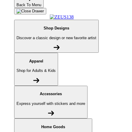
Back To Menu
Shop Designs
Discover a classic design or new favorite artist
Apparel
Shop for Adults & Kids
Accessories
Express yourself with stickers and more
Home Goods