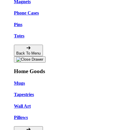
Magnets
Phone Cases
Pins
Totes
Back To Menu
Home Goods
Mugs
Tapestries
Wall Art
Pillows