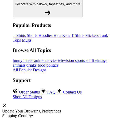
Decorate with pillows, tapestries, and more
Popular Products
T-Shirts
Shorts
Hoodies
Hats
Kids T-Shirts
Stickers
Tank
Tops
Mugs
Browse All Topics
funny
music
anime
movies
television
sports
sci-fi
vintage
animals
drinks
food
politics
All Popular Designs
Support
Order Status
FAQ
Contact Us
Shop All Designs
Update Your Browsing Preferences
Shipping Country: