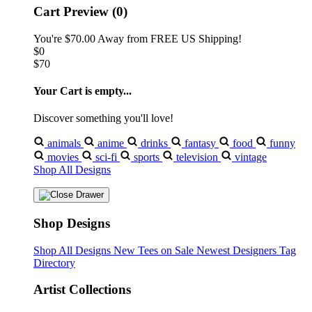
Cart Preview (0)
You're
$70.00
Away from
FREE US Shipping!
$0
$70
Your Cart is empty...
Discover something you'll love!
animals
anime
drinks
fantasy
food
funny
movies
sci-fi
sports
television
vintage
Shop All Designs
Shop Designs
Shop All Designs
New Tees on Sale
Newest Designers
Tag
Directory
Artist Collections