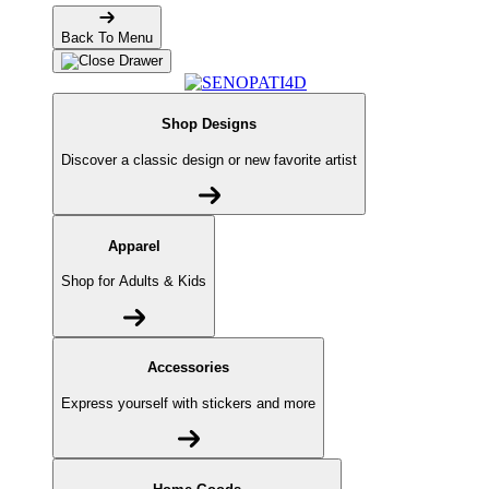
Back To Menu
Shop Designs
Discover a classic design or new favorite artist
Apparel
Shop for Adults & Kids
Accessories
Express yourself with stickers and more