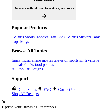
Home Goods
Decorate with pillows, tapestries, and more
Popular Products
T-Shirts
Shorts
Hoodies
Hats
Kids T-Shirts
Stickers
Tank
Tops
Mugs
Browse All Topics
funny
music
anime
movies
television
sports
sci-fi
vintage
animals
drinks
food
politics
All Popular Designs
Support
Order Status
FAQ
Contact Us
Shop All Designs
Update Your Browsing Preferences