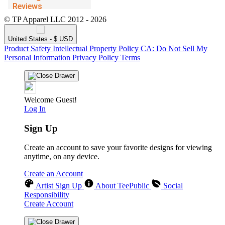
© TP Apparel LLC 2012 - 2026
United States - $ USD
Product Safety
Intellectual Property Policy
CA: Do Not Sell My
Personal Information
Privacy Policy
Terms
Welcome Guest!
Log In
Sign Up
Create an account to save your favorite designs for viewing
anytime, on any device.
Create an Account
Artist Sign Up
About TeePublic
Social
Responsibility
Create Account