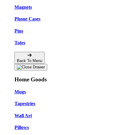
Magnets
Phone Cases
Pins
Totes
Back To Menu
Home Goods
Mugs
Tapestries
Wall Art
Pillows