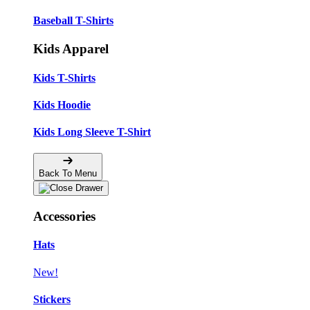
Baseball T-Shirts
Kids Apparel
Kids T-Shirts
Kids Hoodie
Kids Long Sleeve T-Shirt
Back To Menu
Accessories
Hats
New!
Stickers