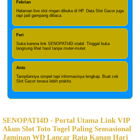
Febrian
Halaman live slot ringan dibuka di HP. Data Slot Gacor juga
rapi jadi gampang dibaca.
Feri
Suka karena link SENOPATI4D stabil. Tinggal buka
langsung lihat hasil tanpa muter-muter.
Anto
Tampilannya simpel tapi informasinya lengkap. Buat cek
Slot Gacor terasa lebih praktis.
SENOPATI4D - Portal Utama Link VIP
Akun Slot Toto Togel Paling Sensasional
Jaminan WD Lancar Rata Kanan Hari