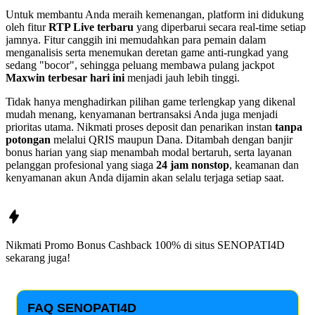
Untuk membantu Anda meraih kemenangan, platform ini didukung
oleh fitur
RTP Live terbaru
yang diperbarui secara real-time setiap
jamnya. Fitur canggih ini memudahkan para pemain dalam
menganalisis serta menemukan deretan game anti-rungkad yang
sedang "bocor", sehingga peluang membawa pulang jackpot
Maxwin terbesar hari ini
menjadi jauh lebih tinggi.
Tidak hanya menghadirkan pilihan game terlengkap yang dikenal
mudah menang, kenyamanan bertransaksi Anda juga menjadi
prioritas utama. Nikmati proses deposit dan penarikan instan
tanpa
potongan
melalui QRIS maupun Dana. Ditambah dengan banjir
bonus harian yang siap menambah modal bertaruh, serta layanan
pelanggan profesional yang siaga
24 jam nonstop
, keamanan dan
kenyamanan akun Anda dijamin akan selalu terjaga setiap saat.
Nikmati Promo Bonus Cashback 100% di situs
SENOPATI4D
sekarang juga!
FAQ SENOPATI4D