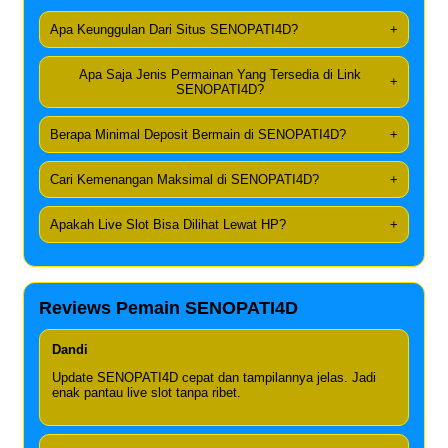
Apa Keunggulan Dari Situs SENOPATI4D?
+
Apa Saja Jenis Permainan Yang Tersedia di Link
+
SENOPATI4D?
Berapa Minimal Deposit Bermain di SENOPATI4D?
+
Cari Kemenangan Maksimal di SENOPATI4D?
+
Apakah Live Slot Bisa Dilihat Lewat HP?
+
Reviews Pemain SENOPATI4D
Dandi
Update SENOPATI4D cepat dan tampilannya jelas. Jadi
enak pantau live slot tanpa ribet.