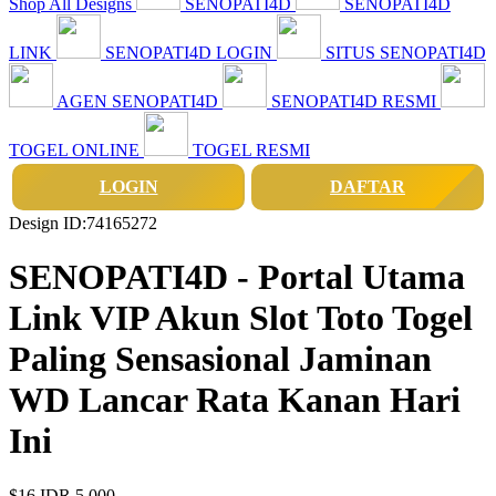
Shop All Designs
SENOPATI4D
SENOPATI4D
LINK
SENOPATI4D LOGIN
SITUS SENOPATI4D
AGEN SENOPATI4D
SENOPATI4D RESMI
TOGEL ONLINE
TOGEL RESMI
LOGIN
DAFTAR
Design ID:74165272
SENOPATI4D - Portal Utama
Link VIP Akun Slot Toto Togel
Paling Sensasional Jaminan
WD Lancar Rata Kanan Hari
Ini
$16
IDR 5.000